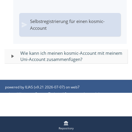
Selbstregistrierung für einen kosmic-
Account
Wie kann ich meinen kosmic-Account mit meinem
Uni-Account zusammenfügen?
powered by ILIAS (v9.21 2026-07-07) on web7
Legal Notice
Contact Technical Support
Accessibility
Terms of Service
Repository